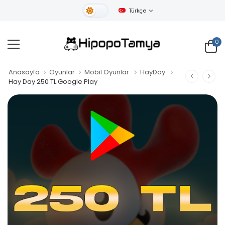
Türkçe
Gündüz Tema
0
Anasayfa
Oyunlar
Mobil Oyunlar
HayDay
Hay Day 250 TL Google Play