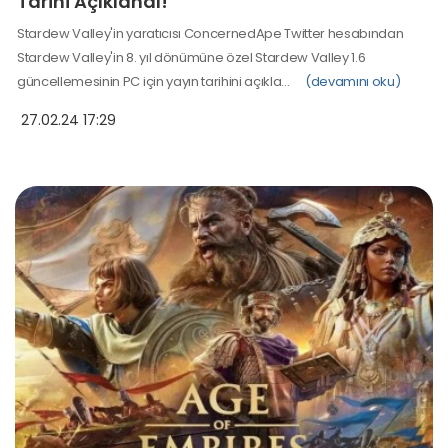
Tarihi Açıklandı!
Stardew Valley'in yaratıcısı ConcernedApe Twitter hesabından
Stardew Valley'in 8. yıl dönümüne özel Stardew Valley 1.6
güncellemesinin PC için yayın tarihini açıkla…
(devamını oku)
27.02.24 17:29