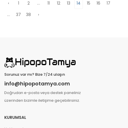
‹
1
2
...
11
12
13
14
15
16
17
...
37
38
›
Sorunuz var mı? Bize 7/24 ulaşın
info@hipopotamya.com
Doğrudan e-posta veya destek paneliniz
üzerinden bizimle iletişime geçebilirsiniz.
KURUMSAL